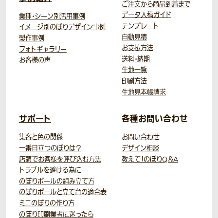
ご注文から商品到着まで
データ入稿ガイド
業種・シーン別活用事例
テンプレート
イメージ別のぼりデザイン事例
自動見積
製作事例
お支払方法
フォトギャラリー
送料・納期
お客様の声
生地一覧
印刷方法
生地見本帳請求
サポート
各種お問い合わせ
集客と色の関係
お問い合わせ
一番目立つのぼりは？
デザイン相談
店頭でお客様を呼び込む方法
教えて！のぼりQ＆A
トラブルを避ける為に
のぼりポールの組み立て方
のぼりポールと立て台の適合表
ミニのぼりの作り方
のぼり印刷業者に迷ったら