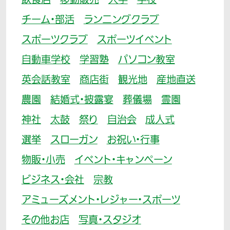
飲食店
移動販売
大学
学校
チーム・部活
ランニングクラブ
スポーツクラブ
スポーツイベント
自動車学校
学習塾
パソコン教室
英会話教室
商店街
観光地
産地直送
農園
結婚式・披露宴
葬儀場
霊園
神社
太鼓
祭り
自治会
成人式
選挙
スローガン
お祝い・行事
物販・小売
イベント・キャンペーン
ビジネス・会社
宗教
アミューズメント・レジャー・スポーツ
その他お店
写真・スタジオ