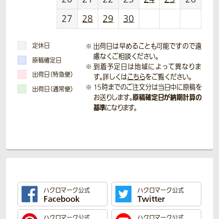
27
28
29
30
定休日
出荷日は早めることも可能ですので遠
慮なくご相談ください。
原稿確定日
到着予定日は地域によって異なりま
出荷日（特急便）
す。詳しくは
こちら
をご覧ください。
15時までのご注文分は当日中に原稿を
出荷日（通常便）
原稿確定日が納期計算の
お送りします。
基準
になります。
ハクロマーク公式
ハクロマーク公式
Facebook
Twitter
ハクロマーク公式
ハクロマーク公式