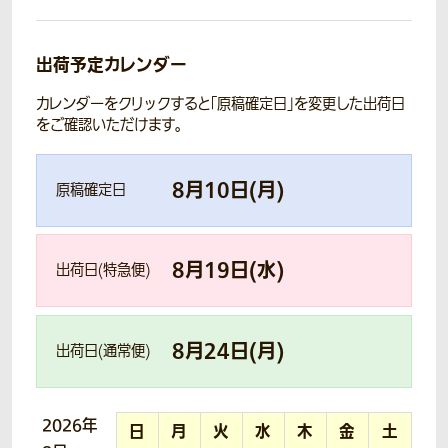
出荷予定カレンダー
カレンダーをクリックすると「原稿確定日」を変更した出荷日
をご確認いただけます。
8
月
10
日(
月
)
原稿確定日
8
月
19
日(
水
)
出荷日(特急便)
8
月
24
日(
月
)
出荷日(通常便)
2026年
日
月
火
水
木
金
土