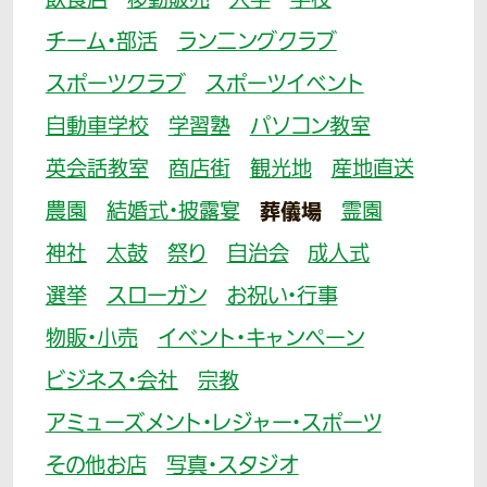
飲食店
移動販売
大学
学校
チーム・部活
ランニングクラブ
スポーツクラブ
スポーツイベント
自動車学校
学習塾
パソコン教室
英会話教室
商店街
観光地
産地直送
農園
結婚式・披露宴
葬儀場
霊園
神社
太鼓
祭り
自治会
成人式
選挙
スローガン
お祝い・行事
物販・小売
イベント・キャンペーン
ビジネス・会社
宗教
アミューズメント・レジャー・スポーツ
その他お店
写真・スタジオ