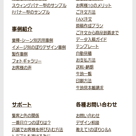
スウィングバナー型のサンプル
お客様10のメリット
Pバナー型のサンプル
ご注文方法
FAX注文
原稿作成プラン
事例紹介
ご注文から商品到着まで
データ入稿ガイド
業種・シーン別活用事例
テンプレート
イメージ別のぼりデザイン事例
自動見積
製作事例
お支払方法
フォトギャラリー
送料・納期
お客様の声
生地一覧
印刷方法
生地見本帳請求
サポート
各種お問い合わせ
集客と色の関係
お問い合わせ
一番目立つのぼりは？
デザイン相談
店頭でお客様を呼び込む方法
教えて！のぼりQ＆A