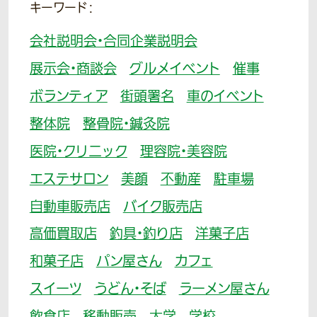
キーワード：
会社説明会・合同企業説明会
展示会・商談会
グルメイベント
催事
ボランティア
街頭署名
車のイベント
整体院
整骨院・鍼灸院
医院・クリニック
理容院・美容院
エステサロン
美顔
不動産
駐車場
自動車販売店
バイク販売店
高価買取店
釣具・釣り店
洋菓子店
和菓子店
パン屋さん
カフェ
スイーツ
うどん・そば
ラーメン屋さん