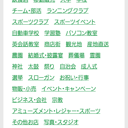
飲食店
移動販売
大学
学校
チーム・部活
ランニングクラブ
スポーツクラブ
スポーツイベント
自動車学校
学習塾
パソコン教室
英会話教室
商店街
観光地
産地直送
農園
結婚式・披露宴
葬儀場
霊園
神社
太鼓
祭り
自治会
成人式
選挙
スローガン
お祝い・行事
物販・小売
イベント・キャンペーン
ビジネス・会社
宗教
アミューズメント・レジャー・スポーツ
その他お店
写真・スタジオ