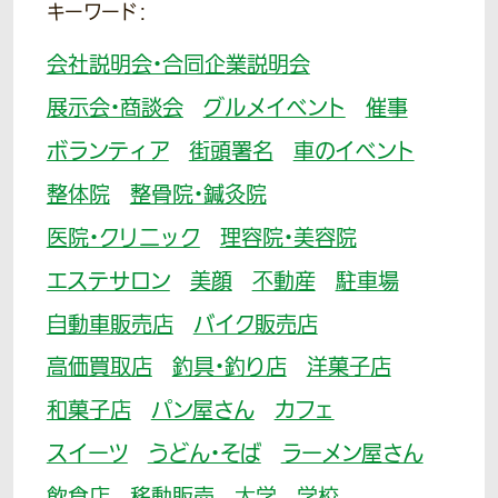
キーワード：
会社説明会・合同企業説明会
展示会・商談会
グルメイベント
催事
ボランティア
街頭署名
車のイベント
整体院
整骨院・鍼灸院
医院・クリニック
理容院・美容院
エステサロン
美顔
不動産
駐車場
自動車販売店
バイク販売店
高価買取店
釣具・釣り店
洋菓子店
和菓子店
パン屋さん
カフェ
スイーツ
うどん・そば
ラーメン屋さん