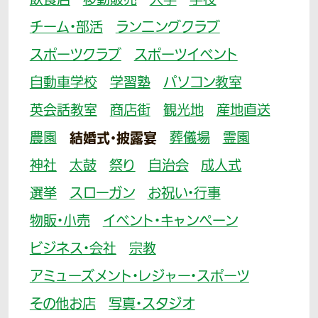
飲食店
移動販売
大学
学校
チーム・部活
ランニングクラブ
スポーツクラブ
スポーツイベント
自動車学校
学習塾
パソコン教室
英会話教室
商店街
観光地
産地直送
農園
結婚式・披露宴
葬儀場
霊園
神社
太鼓
祭り
自治会
成人式
選挙
スローガン
お祝い・行事
物販・小売
イベント・キャンペーン
ビジネス・会社
宗教
アミューズメント・レジャー・スポーツ
その他お店
写真・スタジオ