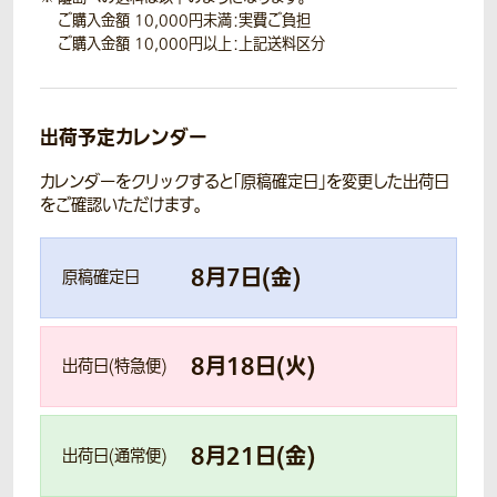
ご購入金額 10,000円未満：実費ご負担
ご購入金額 10,000円以上：上記送料区分
出荷予定カレンダー
カレンダーをクリックすると「原稿確定日」を変更した出荷日
をご確認いただけます。
8
月
7
日(
金
)
原稿確定日
8
月
18
日(
火
)
出荷日(特急便)
8
月
21
日(
金
)
出荷日(通常便)