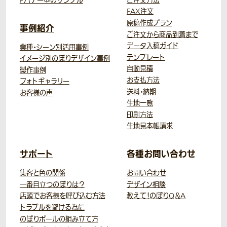
Pバナー型のサンプル
ご注文方法
FAX注文
原稿作成プラン
事例紹介
ご注文から商品到着まで
データ入稿ガイド
業種・シーン別活用事例
テンプレート
イメージ別のぼりデザイン事例
自動見積
製作事例
お支払方法
フォトギャラリー
送料・納期
お客様の声
生地一覧
印刷方法
生地見本帳請求
サポート
各種お問い合わせ
集客と色の関係
お問い合わせ
一番目立つのぼりは？
デザイン相談
店頭でお客様を呼び込む方法
教えて！のぼりQ＆A
トラブルを避ける為に
のぼりポールの組み立て方