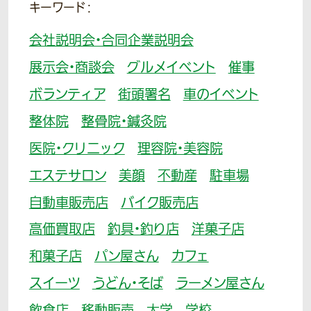
キーワード：
会社説明会・合同企業説明会
展示会・商談会
グルメイベント
催事
ボランティア
街頭署名
車のイベント
整体院
整骨院・鍼灸院
医院・クリニック
理容院・美容院
エステサロン
美顔
不動産
駐車場
自動車販売店
バイク販売店
高価買取店
釣具・釣り店
洋菓子店
和菓子店
パン屋さん
カフェ
スイーツ
うどん・そば
ラーメン屋さん