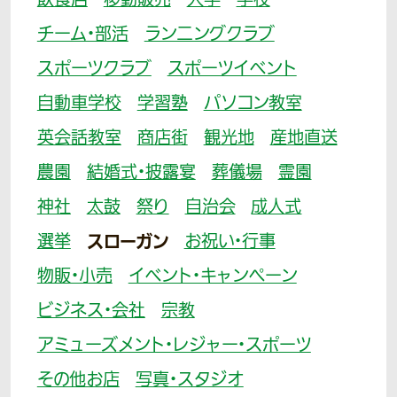
飲食店
移動販売
大学
学校
チーム・部活
ランニングクラブ
スポーツクラブ
スポーツイベント
自動車学校
学習塾
パソコン教室
英会話教室
商店街
観光地
産地直送
農園
結婚式・披露宴
葬儀場
霊園
神社
太鼓
祭り
自治会
成人式
選挙
スローガン
お祝い・行事
物販・小売
イベント・キャンペーン
ビジネス・会社
宗教
アミューズメント・レジャー・スポーツ
その他お店
写真・スタジオ