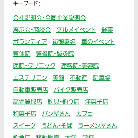
キーワード：
会社説明会・合同企業説明会
展示会・商談会
グルメイベント
催事
ボランティア
街頭署名
車のイベント
整体院
整骨院・鍼灸院
医院・クリニック
理容院・美容院
エステサロン
美顔
不動産
駐車場
自動車販売店
バイク販売店
高価買取店
釣具・釣り店
洋菓子店
和菓子店
パン屋さん
カフェ
スイーツ
うどん・そば
ラーメン屋さん