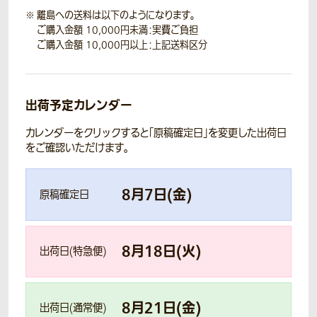
離島への送料は以下のようになります。
ご購入金額 10,000円未満：実費ご負担
ご購入金額 10,000円以上：上記送料区分
出荷予定カレンダー
カレンダーをクリックすると「原稿確定日」を変更した出荷日
をご確認いただけます。
8
月
7
日(
金
)
原稿確定日
8
月
18
日(
火
)
出荷日(特急便)
8
月
21
日(
金
)
出荷日(通常便)