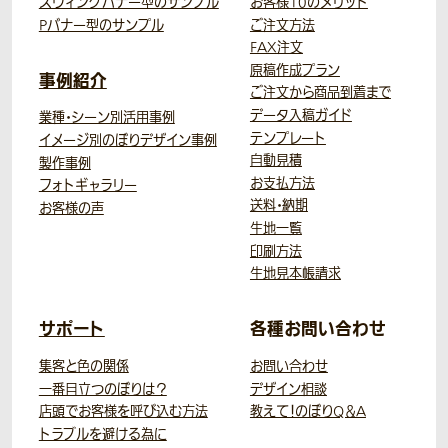
スウィングバナー型のサンプル
お客様10のメリット
Pバナー型のサンプル
ご注文方法
FAX注文
原稿作成プラン
事例紹介
ご注文から商品到着まで
データ入稿ガイド
業種・シーン別活用事例
テンプレート
イメージ別のぼりデザイン事例
自動見積
製作事例
お支払方法
フォトギャラリー
送料・納期
お客様の声
生地一覧
印刷方法
生地見本帳請求
サポート
各種お問い合わせ
集客と色の関係
お問い合わせ
一番目立つのぼりは？
デザイン相談
店頭でお客様を呼び込む方法
教えて！のぼりQ＆A
トラブルを避ける為に