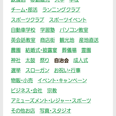
飲食店
移動販売
大学
学校
チーム・部活
ランニングクラブ
スポーツクラブ
スポーツイベント
自動車学校
学習塾
パソコン教室
英会話教室
商店街
観光地
産地直送
農園
結婚式・披露宴
葬儀場
霊園
神社
太鼓
祭り
自治会
成人式
選挙
スローガン
お祝い・行事
物販・小売
イベント・キャンペーン
ビジネス・会社
宗教
アミューズメント・レジャー・スポーツ
その他お店
写真・スタジオ