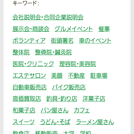
キーワード：
会社説明会・合同企業説明会
展示会・商談会
グルメイベント
催事
ボランティア
街頭署名
車のイベント
整体院
整骨院・鍼灸院
医院・クリニック
理容院・美容院
エステサロン
美顔
不動産
駐車場
自動車販売店
バイク販売店
高価買取店
釣具・釣り店
洋菓子店
和菓子店
パン屋さん
カフェ
スイーツ
うどん・そば
ラーメン屋さん