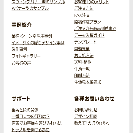
スウィングバナー型のサンプル
お客様10のメリット
Pバナー型のサンプル
ご注文方法
FAX注文
原稿作成プラン
事例紹介
ご注文から商品到着まで
データ入稿ガイド
業種・シーン別活用事例
テンプレート
イメージ別のぼりデザイン事例
自動見積
製作事例
お支払方法
フォトギャラリー
送料・納期
お客様の声
生地一覧
印刷方法
生地見本帳請求
サポート
各種お問い合わせ
集客と色の関係
お問い合わせ
一番目立つのぼりは？
デザイン相談
店頭でお客様を呼び込む方法
教えて！のぼりQ＆A
トラブルを避ける為に