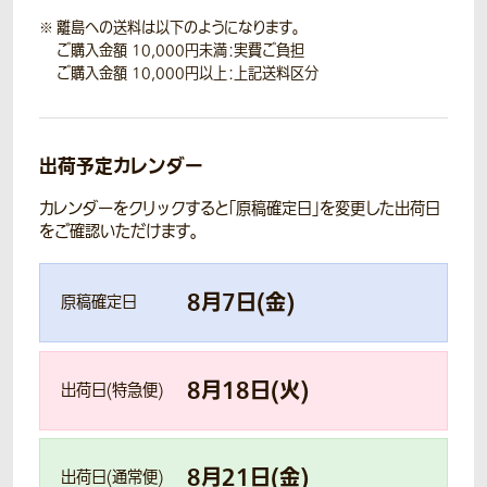
離島への送料は以下のようになります。
ご購入金額 10,000円未満：実費ご負担
ご購入金額 10,000円以上：上記送料区分
出荷予定カレンダー
カレンダーをクリックすると「原稿確定日」を変更した出荷日
をご確認いただけます。
8
月
7
日(
金
)
原稿確定日
8
月
18
日(
火
)
出荷日(特急便)
8
月
21
日(
金
)
出荷日(通常便)