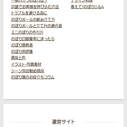
一番目立つのぼりは？
デザイン相談
店頭でお客様を呼び込む方法
教えて！のぼりQ＆A
トラブルを避ける為に
のぼりポールの組み立て方
のぼりポールと立て台の適合表
ミニのぼりの作り方
のぼり印刷業者に迷ったら
のぼり価格表
のぼり用語集
書体と色
イラスト・写真素材
シーン別お勧め商品
のぼり旗のお役立ちコラム
運営サイト