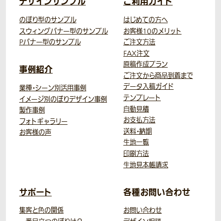
デザインサンプル
ご利用ガイド
のぼり型のサンプル
はじめての方へ
スウィングバナー型のサンプル
お客様10のメリット
Pバナー型のサンプル
ご注文方法
FAX注文
原稿作成プラン
事例紹介
ご注文から商品到着まで
データ入稿ガイド
業種・シーン別活用事例
テンプレート
イメージ別のぼりデザイン事例
自動見積
製作事例
お支払方法
フォトギャラリー
送料・納期
お客様の声
生地一覧
印刷方法
生地見本帳請求
サポート
各種お問い合わせ
集客と色の関係
お問い合わせ