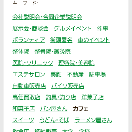
キーワード：
会社説明会・合同企業説明会
展示会・商談会
グルメイベント
催事
ボランティア
街頭署名
車のイベント
整体院
整骨院・鍼灸院
医院・クリニック
理容院・美容院
エステサロン
美顔
不動産
駐車場
自動車販売店
バイク販売店
高価買取店
釣具・釣り店
洋菓子店
和菓子店
パン屋さん
カフェ
スイーツ
うどん・そば
ラーメン屋さん