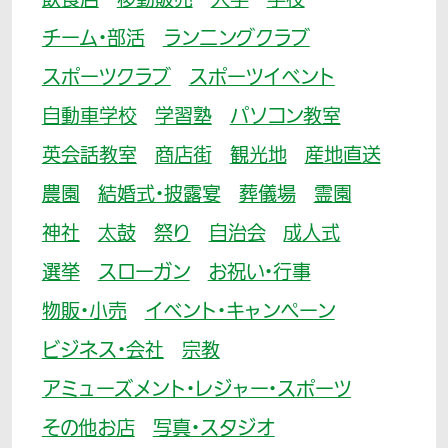
飲食店
移動販売
大学
学校
チーム・部活
ランニングクラブ
スポーツクラブ
スポーツイベント
自動車学校
学習塾
パソコン教室
英会話教室
商店街
観光地
産地直送
農園
結婚式・披露宴
葬儀場
霊園
神社
太鼓
祭り
自治会
成人式
選挙
スローガン
お祝い・行事
物販・小売
イベント・キャンペーン
ビジネス・会社
宗教
アミューズメント・レジャー・スポーツ
その他お店
写真・スタジオ