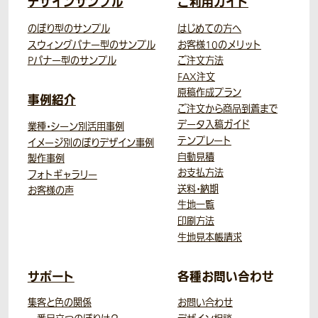
デザインサンプル
ご利用ガイド
のぼり型のサンプル
はじめての方へ
スウィングバナー型のサンプル
お客様10のメリット
Pバナー型のサンプル
ご注文方法
FAX注文
原稿作成プラン
事例紹介
ご注文から商品到着まで
データ入稿ガイド
業種・シーン別活用事例
テンプレート
イメージ別のぼりデザイン事例
自動見積
製作事例
お支払方法
フォトギャラリー
送料・納期
お客様の声
生地一覧
印刷方法
生地見本帳請求
サポート
各種お問い合わせ
集客と色の関係
お問い合わせ