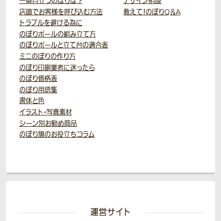
一番目立つのぼりは？
デザイン相談
店頭でお客様を呼び込む方法
教えて！のぼりQ＆A
トラブルを避ける為に
のぼりポールの組み立て方
のぼりポールと立て台の適合表
ミニのぼりの作り方
のぼり印刷業者に迷ったら
のぼり価格表
のぼり用語集
書体と色
イラスト・写真素材
シーン別お勧め商品
のぼり旗のお役立ちコラム
運営サイト