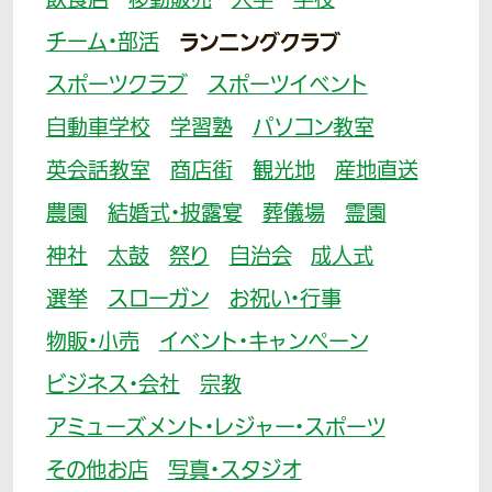
飲食店
移動販売
大学
学校
チーム・部活
ランニングクラブ
スポーツクラブ
スポーツイベント
自動車学校
学習塾
パソコン教室
英会話教室
商店街
観光地
産地直送
農園
結婚式・披露宴
葬儀場
霊園
神社
太鼓
祭り
自治会
成人式
選挙
スローガン
お祝い・行事
物販・小売
イベント・キャンペーン
ビジネス・会社
宗教
アミューズメント・レジャー・スポーツ
その他お店
写真・スタジオ