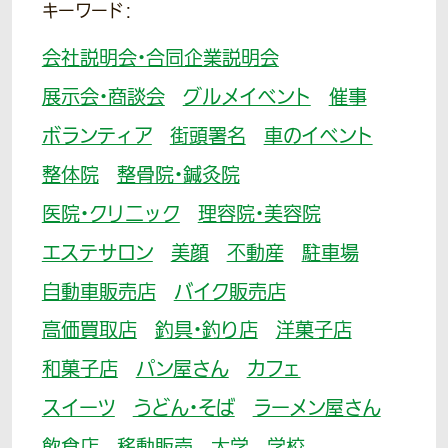
キーワード：
会社説明会・合同企業説明会
展示会・商談会
グルメイベント
催事
ボランティア
街頭署名
車のイベント
整体院
整骨院・鍼灸院
医院・クリニック
理容院・美容院
エステサロン
美顔
不動産
駐車場
自動車販売店
バイク販売店
高価買取店
釣具・釣り店
洋菓子店
和菓子店
パン屋さん
カフェ
スイーツ
うどん・そば
ラーメン屋さん