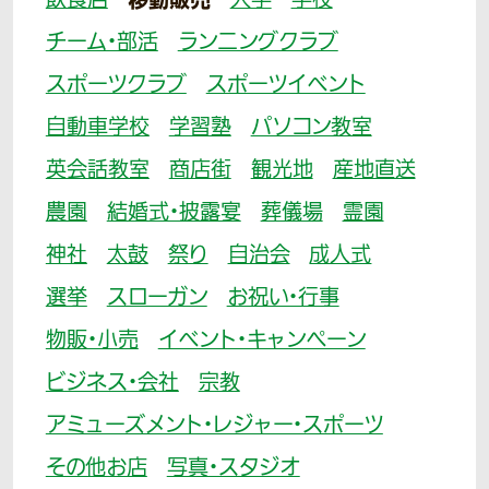
飲食店
移動販売
大学
学校
チーム・部活
ランニングクラブ
スポーツクラブ
スポーツイベント
自動車学校
学習塾
パソコン教室
英会話教室
商店街
観光地
産地直送
農園
結婚式・披露宴
葬儀場
霊園
神社
太鼓
祭り
自治会
成人式
選挙
スローガン
お祝い・行事
物販・小売
イベント・キャンペーン
ビジネス・会社
宗教
アミューズメント・レジャー・スポーツ
その他お店
写真・スタジオ