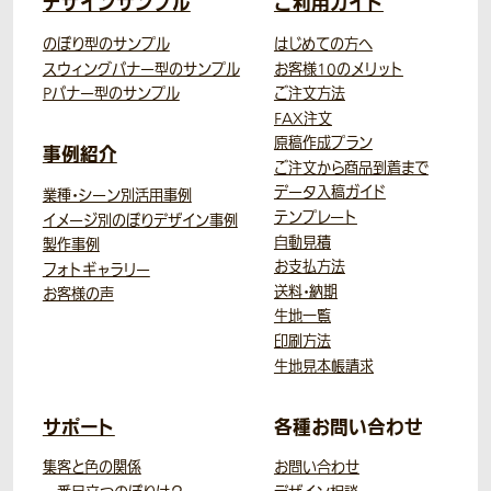
デザインサンプル
ご利用ガイド
のぼり型のサンプル
はじめての方へ
スウィングバナー型のサンプル
お客様10のメリット
Pバナー型のサンプル
ご注文方法
FAX注文
原稿作成プラン
事例紹介
ご注文から商品到着まで
データ入稿ガイド
業種・シーン別活用事例
テンプレート
イメージ別のぼりデザイン事例
自動見積
製作事例
お支払方法
フォトギャラリー
送料・納期
お客様の声
生地一覧
印刷方法
生地見本帳請求
サポート
各種お問い合わせ
集客と色の関係
お問い合わせ