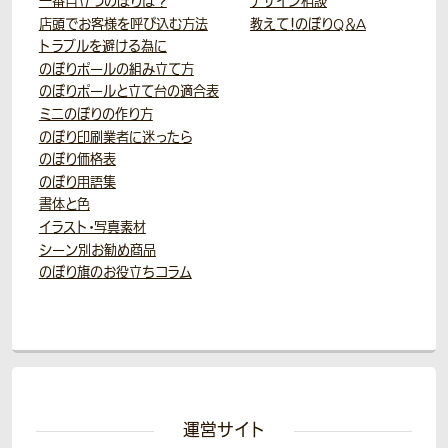
一番目立つのぼりは？
デザイン相談
店頭でお客様を呼び込む方法
教えて！のぼりQ＆A
トラブルを避ける為に
のぼりポールの組み立て方
のぼりポールと立て台の適合表
ミニのぼりの作り方
のぼり印刷業者に迷ったら
のぼり価格表
のぼり用語集
書体と色
イラスト・写真素材
シーン別お勧め商品
のぼり旗のお役立ちコラム
運営サイト