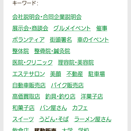
キーワード：
会社説明会・合同企業説明会
展示会・商談会
グルメイベント
催事
ボランティア
街頭署名
車のイベント
整体院
整骨院・鍼灸院
医院・クリニック
理容院・美容院
エステサロン
美顔
不動産
駐車場
自動車販売店
バイク販売店
高価買取店
釣具・釣り店
洋菓子店
和菓子店
パン屋さん
カフェ
スイーツ
うどん・そば
ラーメン屋さん