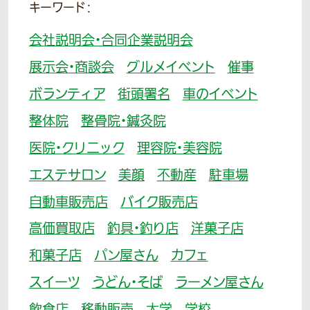
キーワード：
会社説明会・合同企業説明会
展示会・商談会
グルメイベント
催事
ボランティア
街頭署名
車のイベント
整体院
整骨院・鍼灸院
医院・クリニック
理容院・美容院
エステサロン
美顔
不動産
駐車場
自動車販売店
バイク販売店
高価買取店
釣具・釣り店
洋菓子店
和菓子店
パン屋さん
カフェ
スイーツ
うどん・そば
ラーメン屋さん