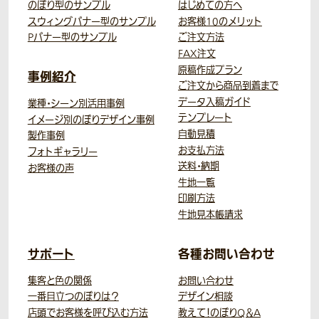
のぼり型のサンプル
はじめての方へ
スウィングバナー型のサンプル
お客様10のメリット
Pバナー型のサンプル
ご注文方法
FAX注文
原稿作成プラン
事例紹介
ご注文から商品到着まで
データ入稿ガイド
業種・シーン別活用事例
テンプレート
イメージ別のぼりデザイン事例
自動見積
製作事例
お支払方法
フォトギャラリー
送料・納期
お客様の声
生地一覧
印刷方法
生地見本帳請求
サポート
各種お問い合わせ
集客と色の関係
お問い合わせ
一番目立つのぼりは？
デザイン相談
店頭でお客様を呼び込む方法
教えて！のぼりQ＆A