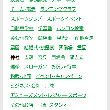
飲食店
移動販売
大学
学校
チーム・部活
ランニングクラブ
スポーツクラブ
スポーツイベント
自動車学校
学習塾
パソコン教室
英会話教室
商店街
観光地
産地直送
農園
結婚式・披露宴
葬儀場
霊園
神社
太鼓
祭り
自治会
成人式
選挙
スローガン
お祝い・行事
物販・小売
イベント・キャンペーン
ビジネス・会社
宗教
アミューズメント・レジャー・スポーツ
その他お店
写真・スタジオ