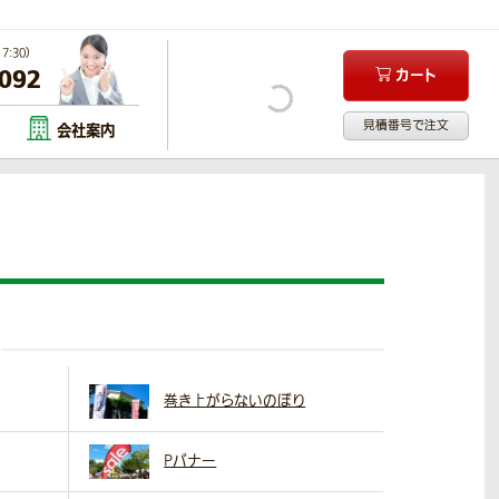
:30）
-092
カート
見積番号で注文
会社案内
巻き上がらないのぼり
Pバナー