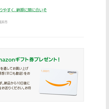
りやすく、納期に間に合いそ
横浜市
mazonギフト券
プレゼント！
プを通してお買い上げ
感想（辛口も歓迎）をお
す。
納品から10日後に
をお送りください。お待