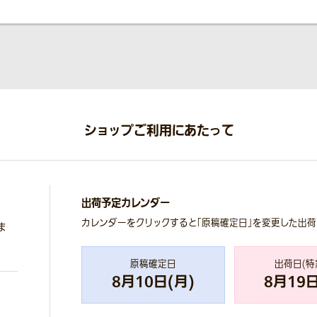
ショップご利用にあたって
出荷予定カレンダー
カレンダーをクリックすると「原稿確定日」を変更した出
ま
原稿確定日
出荷日(特
8
月
10
日(
月
)
8
月
19
日