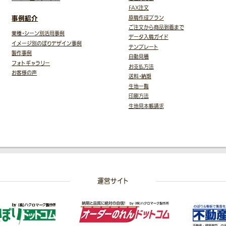
FAX注文
事例紹介
原稿作成プラン
ご注文から商品到着まで
業種・シーン別活用事例
データ入稿ガイド
イメージ別のぼりデザイン事例
テンプレート
製作事例
自動見積
フォトギャラリー
お支払方法
お客様の声
送料・納期
生地一覧
印刷方法
生地見本帳請求
運営サイト