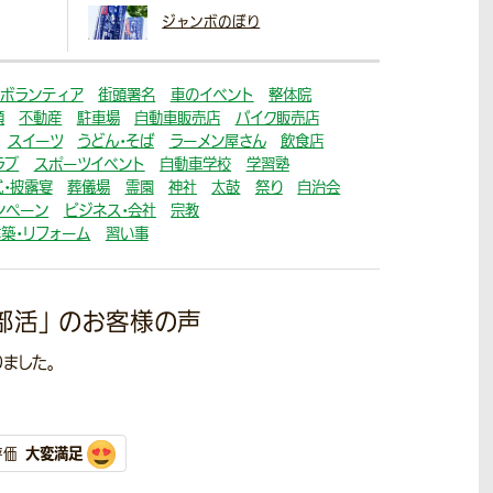
ジャンボのぼり
ボランティア
街頭署名
車のイベント
整体院
顔
不動産
駐車場
自動車販売店
バイク販売店
スイーツ
うどん・そば
ラーメン屋さん
飲食店
ラブ
スポーツイベント
自動車学校
学習塾
・披露宴
葬儀場
霊園
神社
太鼓
祭り
自治会
ンペーン
ビジネス・会社
宗教
建築・リフォーム
習い事
部活」
のお客様の声
ました。
大変満足
評価