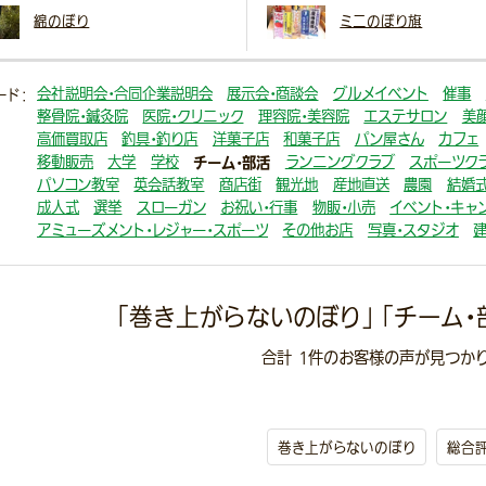
綿のぼり
ミニのぼり旗
会社説明会・合同企業説明会
展示会・商談会
グルメイベント
催事
ード：
整骨院・鍼灸院
医院・クリニック
理容院・美容院
エステサロン
美
高価買取店
釣具・釣り店
洋菓子店
和菓子店
パン屋さん
カフェ
移動販売
大学
学校
チーム・部活
ランニングクラブ
スポーツク
パソコン教室
英会話教室
商店街
観光地
産地直送
農園
結婚式
成人式
選挙
スローガン
お祝い・行事
物販・小売
イベント・キャ
アミューズメント・レジャー・スポーツ
その他お店
写真・スタジオ
「巻き上がらないのぼり」 「チーム・
合計
1
件のお客様の声が見つかり
巻き上がらないのぼり
総合