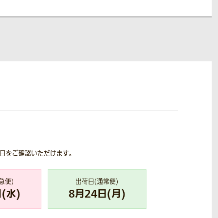
荷日をご確認いただけます。
急便)
出荷日(通常便)
(
水
)
8
月
24
日(
月
)