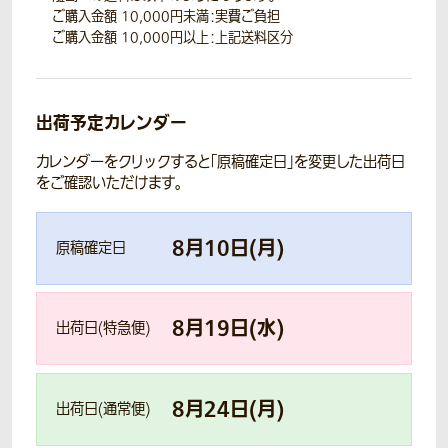
ご購入金額 10,000円未満：実費ご負担
ご購入金額 10,000円以上：上記送料区分
出荷予定カレンダー
カレンダーをクリックすると「原稿確定日」を変更した出荷日
をご確認いただけます。
8
月
10
日(
月
)
原稿確定日
8
月
19
日(
水
)
出荷日(特急便)
8
月
24
日(
月
)
出荷日(通常便)