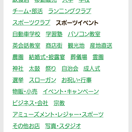
飲食店
移動販売
大学
学校
チーム・部活
ランニングクラブ
スポーツクラブ
スポーツイベント
自動車学校
学習塾
パソコン教室
英会話教室
商店街
観光地
産地直送
農園
結婚式・披露宴
葬儀場
霊園
神社
太鼓
祭り
自治会
成人式
選挙
スローガン
お祝い・行事
物販・小売
イベント・キャンペーン
ビジネス・会社
宗教
アミューズメント・レジャー・スポーツ
その他お店
写真・スタジオ