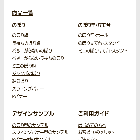
商品一覧
のぼり
のぼり竿・立て台
のぼり旗
のぼり竿・ポール
長持ちのぼり旗
のぼり立て台・スタンド
巻き上がらないのぼり
ミニのぼり立て台・スタンド
巻き上がらない長持ちのぼり
ミニのぼり旗
ジャンボのぼり
綿のぼり
スウィングバナー
Pバナー
デザインサンプル
ご利用ガイド
のぼり型のサンプル
はじめての方へ
スウィングバナー型のサンプル
お客様10のメリット
Pバナー型のサンプル
ご注文方法