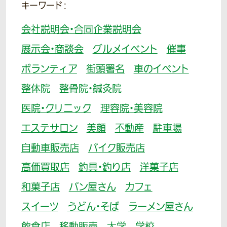
キーワード：
会社説明会・合同企業説明会
展示会・商談会
グルメイベント
催事
ボランティア
街頭署名
車のイベント
整体院
整骨院・鍼灸院
医院・クリニック
理容院・美容院
エステサロン
美顔
不動産
駐車場
自動車販売店
バイク販売店
高価買取店
釣具・釣り店
洋菓子店
和菓子店
パン屋さん
カフェ
スイーツ
うどん・そば
ラーメン屋さん