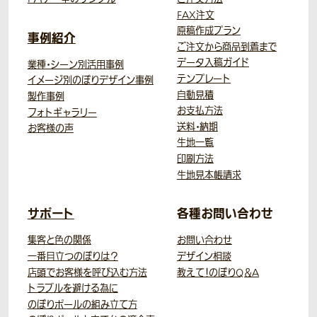
FAX注文
原稿作成プラン
事例紹介
ご注文から商品到着まで
データ入稿ガイド
業種・シーン別活用事例
テンプレート
イメージ別のぼりデザイン事例
自動見積
製作事例
お支払方法
フォトギャラリー
送料・納期
お客様の声
生地一覧
印刷方法
生地見本帳請求
サポート
各種お問い合わせ
集客と色の関係
お問い合わせ
一番目立つのぼりは？
デザイン相談
店頭でお客様を呼び込む方法
教えて！のぼりQ＆A
トラブルを避ける為に
のぼりポールの組み立て方