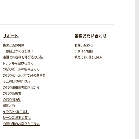
サポート
各種お問い合わせ
集客と色の関係
お問い合わせ
一番目立つのぼりは？
デザイン相談
店頭でお客様を呼び込む方法
教えて！のぼりQ＆A
トラブルを避ける為に
のぼりポールの組み立て方
のぼりポールと立て台の適合表
ミニのぼりの作り方
のぼり印刷業者に迷ったら
のぼり価格表
のぼり用語集
書体と色
イラスト・写真素材
シーン別お勧め商品
のぼり旗のお役立ちコラム