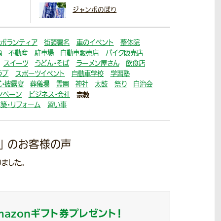
ジャンボのぼり
ボランティア
街頭署名
車のイベント
整体院
顔
不動産
駐車場
自動車販売店
バイク販売店
スイーツ
うどん・そば
ラーメン屋さん
飲食店
ラブ
スポーツイベント
自動車学校
学習塾
・披露宴
葬儀場
霊園
神社
太鼓
祭り
自治会
ンペーン
ビジネス・会社
宗教
建築・リフォーム
習い事
」
のお客様の声
ました。
mazonギフト券
プレゼント！