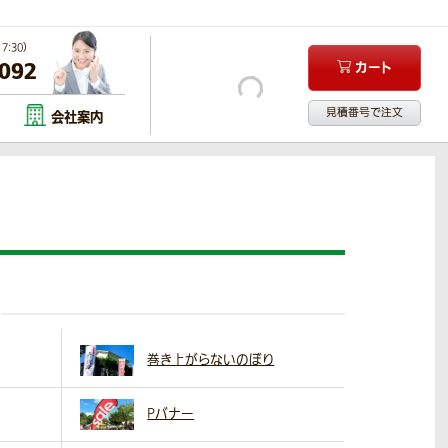
:30）
-092
カート
見積番号で注文
会社案内
巻き上がらないのぼり
Pバナー