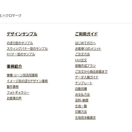
専門店 ハクロマーク
デザインサンプル
ご利用ガイド
のぼり型のサンプル
はじめての方へ
スウィングバナー型のサンプル
お客様10のメリット
Pバナー型のサンプル
ご注文方法
FAX注文
事例紹介
原稿作成プラン
ご注文から商品到着まで
業種・シーン別活用事例
データ入稿ガイド
イメージ別のぼりデザイン事例
テンプレート
製作事例
自動見積
フォトギャラリー
お支払方法
お客様の声
送料・納期
生地一覧
印刷方法
生地見本帳請求