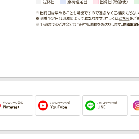
定休日
原稿確定日
出荷日（特急便）
出荷日は早めることも可能ですので遠慮なくご相談ください
到着予定日は地域によって異なります。詳しくは
こちら
をご
原稿確定
15時までのご注文分は当日中に原稿をお送りします。
ハクロマーク公式
ハクロマーク公式
ハクロマーク公式
Pinterest
YouTube
LINE