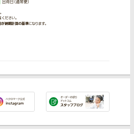
出荷日（通常便）
。
覧ください。
日が納期計算の基準
になります。
オーダーのぼり
ハクロマーク公式
ドットコム
instagram
スタッフブログ