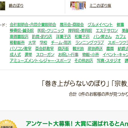
綿のぼり
ミニのぼり旗
会社説明会・合同企業説明会
展示会・商談会
グルメイベント
催事
ード：
整骨院・鍼灸院
医院・クリニック
理容院・美容院
エステサロン
美
高価買取店
釣具・釣り店
洋菓子店
和菓子店
パン屋さん
カフェ
移動販売
大学
学校
チーム・部活
ランニングクラブ
スポーツク
パソコン教室
英会話教室
商店街
観光地
産地直送
農園
結婚式
成人式
選挙
スローガン
お祝い・行事
物販・小売
イベント・キャ
アミューズメント・レジャー・スポーツ
その他お店
写真・スタジオ
「巻き上がらないのぼり」 「宗教
合計
0
件のお客様の声が見つかり
アンケート大募集！
大賞に選ばれると
A