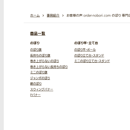
ホーム
事例紹介
お客様の声:order-nobori.com のぼり 
商品一覧
のぼり
のぼり竿・立て台
のぼり旗
のぼり竿・ポール
長持ちのぼり旗
のぼり立て台・スタンド
巻き上がらないのぼり
ミニのぼり立て台・スタンド
巻き上がらない長持ちのぼり
ミニのぼり旗
ジャンボのぼり
綿のぼり
スウィングバナー
Pバナー