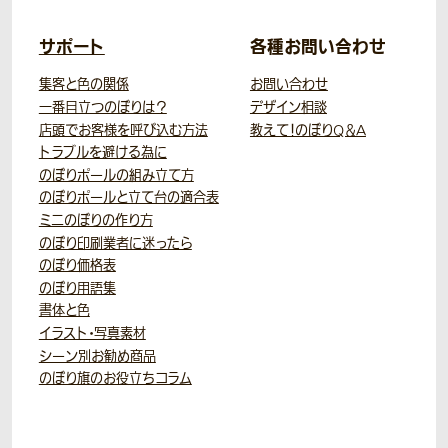
サポート
各種お問い合わせ
集客と色の関係
お問い合わせ
一番目立つのぼりは？
デザイン相談
店頭でお客様を呼び込む方法
教えて！のぼりQ＆A
トラブルを避ける為に
のぼりポールの組み立て方
のぼりポールと立て台の適合表
ミニのぼりの作り方
のぼり印刷業者に迷ったら
のぼり価格表
のぼり用語集
書体と色
イラスト・写真素材
シーン別お勧め商品
のぼり旗のお役立ちコラム