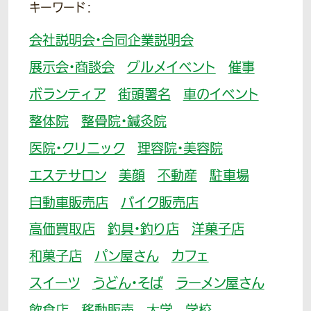
キーワード：
会社説明会・合同企業説明会
展示会・商談会
グルメイベント
催事
ボランティア
街頭署名
車のイベント
整体院
整骨院・鍼灸院
医院・クリニック
理容院・美容院
エステサロン
美顔
不動産
駐車場
自動車販売店
バイク販売店
高価買取店
釣具・釣り店
洋菓子店
和菓子店
パン屋さん
カフェ
スイーツ
うどん・そば
ラーメン屋さん