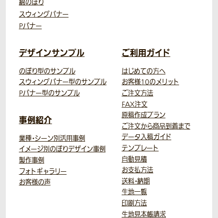
綿のぼり
スウィングバナー
Pバナー
デザインサンプル
ご利用ガイド
のぼり型のサンプル
はじめての方へ
スウィングバナー型のサンプル
お客様10のメリット
Pバナー型のサンプル
ご注文方法
FAX注文
原稿作成プラン
事例紹介
ご注文から商品到着まで
データ入稿ガイド
業種・シーン別活用事例
テンプレート
イメージ別のぼりデザイン事例
自動見積
製作事例
お支払方法
フォトギャラリー
送料・納期
お客様の声
生地一覧
印刷方法
生地見本帳請求