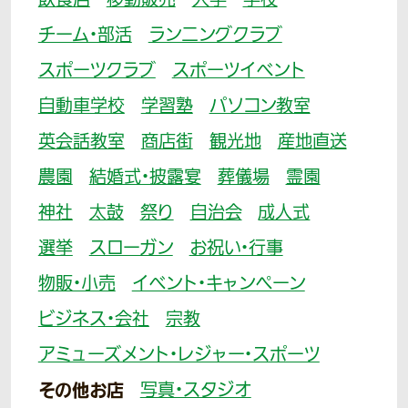
飲食店
移動販売
大学
学校
チーム・部活
ランニングクラブ
スポーツクラブ
スポーツイベント
自動車学校
学習塾
パソコン教室
英会話教室
商店街
観光地
産地直送
農園
結婚式・披露宴
葬儀場
霊園
神社
太鼓
祭り
自治会
成人式
選挙
スローガン
お祝い・行事
物販・小売
イベント・キャンペーン
ビジネス・会社
宗教
アミューズメント・レジャー・スポーツ
その他お店
写真・スタジオ