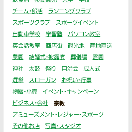
飲食店
移動販売
大学
学校
チーム・部活
ランニングクラブ
スポーツクラブ
スポーツイベント
自動車学校
学習塾
パソコン教室
英会話教室
商店街
観光地
産地直送
農園
結婚式・披露宴
葬儀場
霊園
神社
太鼓
祭り
自治会
成人式
選挙
スローガン
お祝い・行事
物販・小売
イベント・キャンペーン
ビジネス・会社
宗教
アミューズメント・レジャー・スポーツ
その他お店
写真・スタジオ