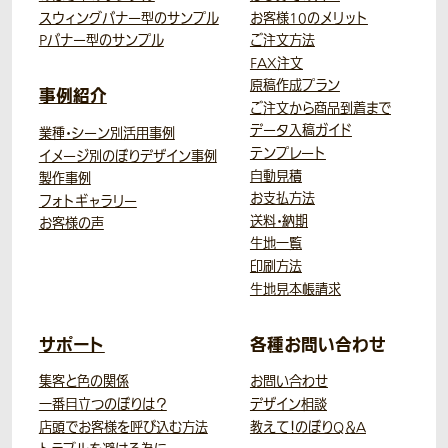
スウィングバナー型のサンプル
お客様10のメリット
Pバナー型のサンプル
ご注文方法
FAX注文
原稿作成プラン
事例紹介
ご注文から商品到着まで
データ入稿ガイド
業種・シーン別活用事例
テンプレート
イメージ別のぼりデザイン事例
自動見積
製作事例
お支払方法
フォトギャラリー
送料・納期
お客様の声
生地一覧
印刷方法
生地見本帳請求
サポート
各種お問い合わせ
集客と色の関係
お問い合わせ
一番目立つのぼりは？
デザイン相談
店頭でお客様を呼び込む方法
教えて！のぼりQ＆A