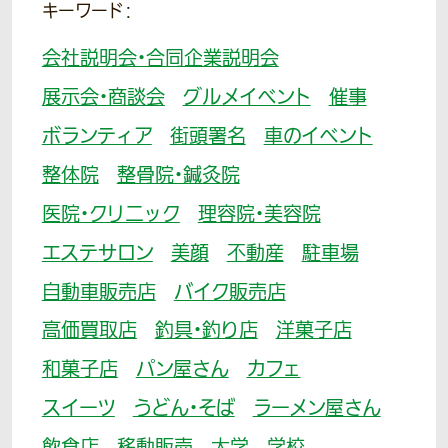
キーワード：
会社説明会・合同企業説明会
展示会・商談会
グルメイベント
催事
ボランティア
街頭署名
車のイベント
整体院
整骨院・鍼灸院
医院・クリニック
理容院・美容院
エステサロン
美顔
不動産
駐車場
自動車販売店
バイク販売店
高価買取店
釣具・釣り店
洋菓子店
和菓子店
パン屋さん
カフェ
スイーツ
うどん・そば
ラーメン屋さん