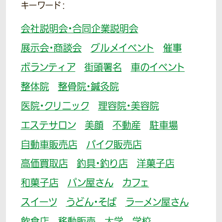
キーワード：
会社説明会・合同企業説明会
展示会・商談会
グルメイベント
催事
ボランティア
街頭署名
車のイベント
整体院
整骨院・鍼灸院
医院・クリニック
理容院・美容院
エステサロン
美顔
不動産
駐車場
自動車販売店
バイク販売店
高価買取店
釣具・釣り店
洋菓子店
和菓子店
パン屋さん
カフェ
スイーツ
うどん・そば
ラーメン屋さん