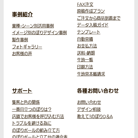
FAX注文
原稿作成プラン
事例紹介
ご注文から商品到着まで
データ入稿ガイド
業種・シーン別活用事例
テンプレート
イメージ別のぼりデザイン事例
自動見積
製作事例
お支払方法
フォトギャラリー
送料・納期
お客様の声
生地一覧
印刷方法
生地見本帳請求
サポート
各種お問い合わせ
集客と色の関係
お問い合わせ
一番目立つのぼりは？
デザイン相談
店頭でお客様を呼び込む方法
教えて！のぼりQ＆A
トラブルを避ける為に
のぼりポールの組み立て方
のぼりポールと立て台の適合表