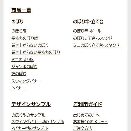
商品一覧
のぼり
のぼり竿・立て台
のぼり旗
のぼり竿・ポール
長持ちのぼり旗
のぼり立て台・スタンド
巻き上がらないのぼり
ミニのぼり立て台・スタンド
巻き上がらない長持ちのぼり
ミニのぼり旗
ジャンボのぼり
綿のぼり
スウィングバナー
Pバナー
デザインサンプル
ご利用ガイド
のぼり型のサンプル
はじめての方へ
スウィングバナー型のサンプル
お客様10のメリット
Pバナー型のサンプル
ご注文方法