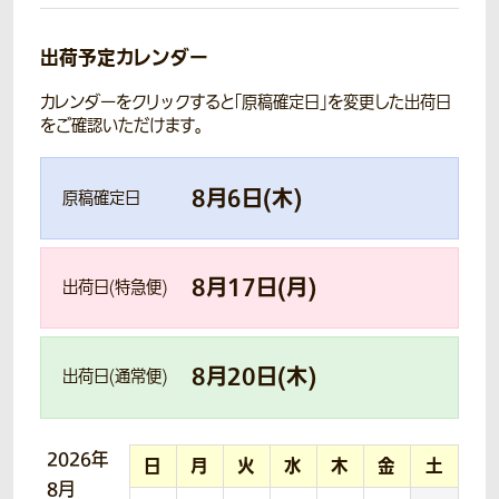
出荷予定カレンダー
カレンダーをクリックすると「原稿確定日」を変更した出荷日
をご確認いただけます。
8
月
6
日(
木
)
原稿確定日
8
月
17
日(
月
)
出荷日(特急便)
8
月
20
日(
木
)
出荷日(通常便)
2026年
日
月
火
水
木
金
土
8月