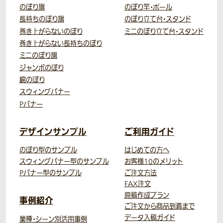
のぼり旗
のぼり竿・ポール
長持ちのぼり旗
のぼり立て台・スタンド
巻き上がらないのぼり
ミニのぼり立て台・スタンド
巻き上がらない長持ちのぼり
ミニのぼり旗
ジャンボのぼり
綿のぼり
スウィングバナー
Pバナー
デザインサンプル
ご利用ガイド
のぼり型のサンプル
はじめての方へ
スウィングバナー型のサンプル
お客様10のメリット
Pバナー型のサンプル
ご注文方法
FAX注文
原稿作成プラン
事例紹介
ご注文から商品到着まで
データ入稿ガイド
業種・シーン別活用事例