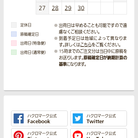
27
28
29
30
定休日
出荷日は早めることも可能ですので遠
慮なくご相談ください。
原稿確定日
到着予定日は地域によって異なりま
出荷日（特急便）
す。詳しくは
こちら
をご覧ください。
15時までのご注文分は当日中に原稿を
出荷日（通常便）
原稿確定日が納期計算の
お送りします。
基準
になります。
ハクロマーク公式
ハクロマーク公式
Facebook
Twitter
ハクロマーク公式
ハクロマーク公式