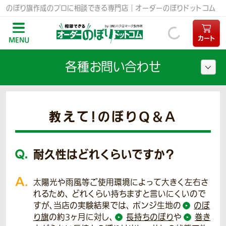
のぼり旗作成のプロに相談できる専門店｜オーダーのぼりドットコム
カート
MENU
各種お問い合わせ
教えて！のぼりQ＆A
耐久性はどれくらいですか？
太陽光や雨風等ご使用環境によって大きく左右さ
れるため、 どれくらい持ちますと言いにくいので
すが、当店の実験結果では、 ポンジ生地の
のぼ
り旗
の約3ヶ月に対し、
長持ちのぼり
や
巻き