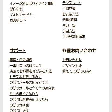
テンプレート
イメージ別のぼりデザイン事例
自動見積
製作事例
お支払方法
フォトギャラリー
送料・納期
お客様の声
生地一覧
印刷方法
生地見本帳請求
サポート
各種お問い合わせ
集客と色の関係
お問い合わせ
一番目立つのぼりは？
デザイン相談
店頭でお客様を呼び込む方法
教えて！のぼりQ＆A
トラブルを避ける為に
のぼりポールの組み立て方
のぼりポールと立て台の適合表
ミニのぼりの作り方
のぼり印刷業者に迷ったら
のぼり価格表
のぼり用語集