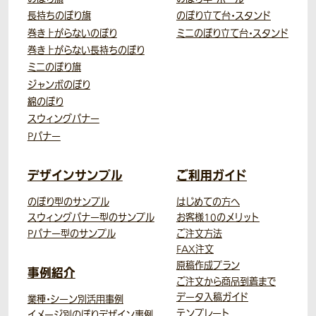
長持ちのぼり旗
のぼり立て台・スタンド
巻き上がらないのぼり
ミニのぼり立て台・スタンド
巻き上がらない長持ちのぼり
ミニのぼり旗
ジャンボのぼり
綿のぼり
スウィングバナー
Pバナー
デザインサンプル
ご利用ガイド
のぼり型のサンプル
はじめての方へ
スウィングバナー型のサンプル
お客様10のメリット
Pバナー型のサンプル
ご注文方法
FAX注文
原稿作成プラン
事例紹介
ご注文から商品到着まで
データ入稿ガイド
業種・シーン別活用事例
テンプレート
イメージ別のぼりデザイン事例