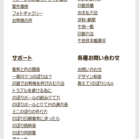
自動見積
製作事例
お支払方法
フォトギャラリー
送料・納期
お客様の声
生地一覧
印刷方法
生地見本帳請求
サポート
各種お問い合わせ
集客と色の関係
お問い合わせ
一番目立つのぼりは？
デザイン相談
店頭でお客様を呼び込む方法
教えて！のぼりQ＆A
トラブルを避ける為に
のぼりポールの組み立て方
のぼりポールと立て台の適合表
ミニのぼりの作り方
のぼり印刷業者に迷ったら
のぼり価格表
のぼり用語集