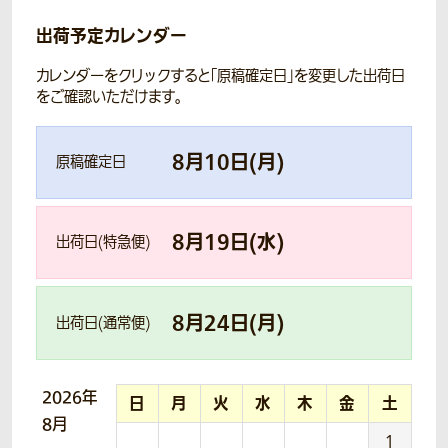
出荷予定カレンダー
カレンダーをクリックすると「原稿確定日」を変更した出荷日
をご確認いただけます。
8
月
10
日(
月
)
原稿確定日
8
月
19
日(
水
)
出荷日(特急便)
8
月
24
日(
月
)
出荷日(通常便)
2026年
日
月
火
水
木
金
土
8月
1