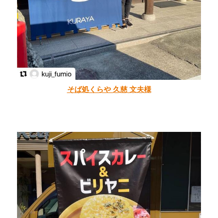
そば処くらや 久慈 文夫様