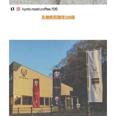
京都焙煎珈琲106様