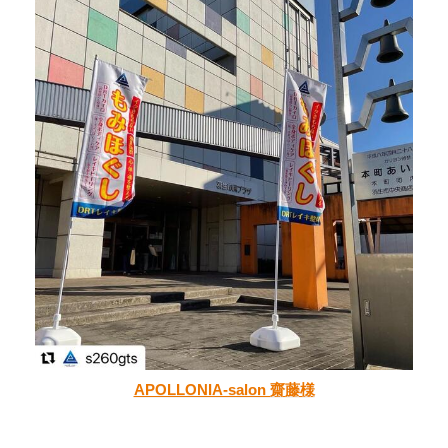
APOLLONIA-salon 齋藤様