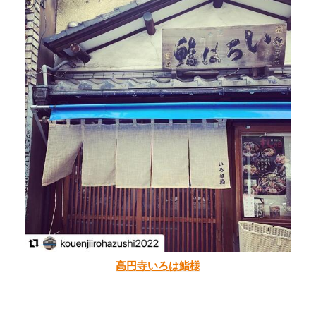
高円寺いろは鮨様