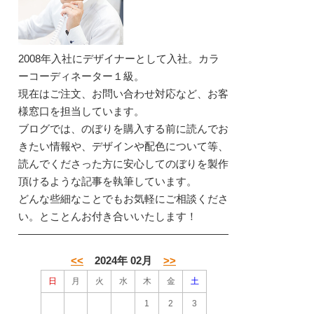
2008年入社にデザイナーとして入社。カラ
ーコーディネーター１級。
現在はご注文、お問い合わせ対応など、お客
様窓口を担当しています。
ブログでは、のぼりを購入する前に読んでお
きたい情報や、デザインや配色について等、
読んでくださった方に安心してのぼりを製作
頂けるような記事を執筆しています。
どんな些細なことでもお気軽にご相談くださ
い。とことんお付き合いいたします！
<<
2024年 02月
>>
日
月
火
水
木
金
土
1
2
3