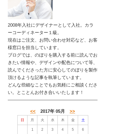
2008年入社にデザイナーとして入社。カラ
ーコーディネーター１級。
現在はご注文、お問い合わせ対応など、お客
様窓口を担当しています。
ブログでは、のぼりを購入する前に読んでお
きたい情報や、デザインや配色について等、
読んでくださった方に安心してのぼりを製作
頂けるような記事を執筆しています。
どんな些細なことでもお気軽にご相談くださ
い。とことんお付き合いいたします！
<<
2017年 05月
>>
日
月
火
水
木
金
土
1
2
3
4
5
6