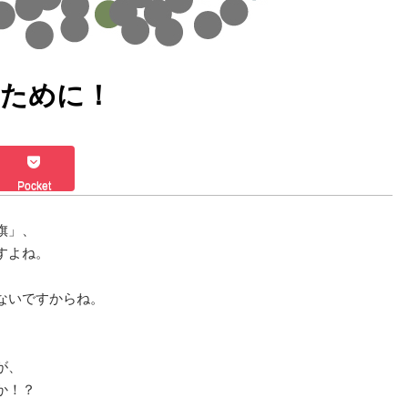
るために！
Pocket
旗」、
すよね。
ないですからね。
が、
か！？