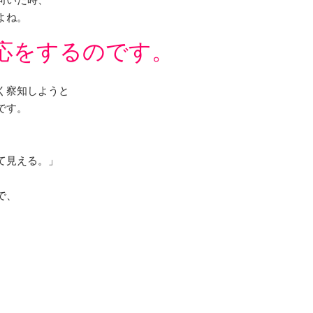
よね。
応をするのです。
く察知しようと
です。
て見える。」
で、