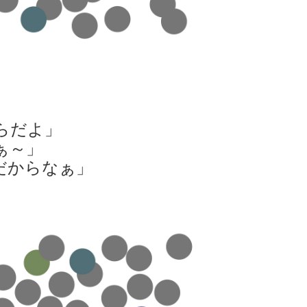
らだよ」
ぁ～」
だからなぁ」