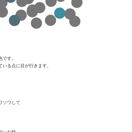
色です。
ている点に目が行きます。
ワソワして
。
向いた時、