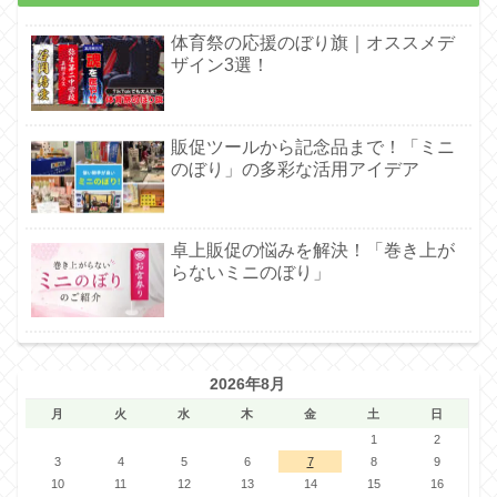
体育祭の応援のぼり旗｜オススメデ
ザイン3選！
販促ツールから記念品まで！「ミニ
のぼり」の多彩な活用アイデア
卓上販促の悩みを解決！「巻き上が
らないミニのぼり」
2026年8月
月
火
水
木
金
土
日
1
2
3
4
5
6
7
8
9
10
11
12
13
14
15
16